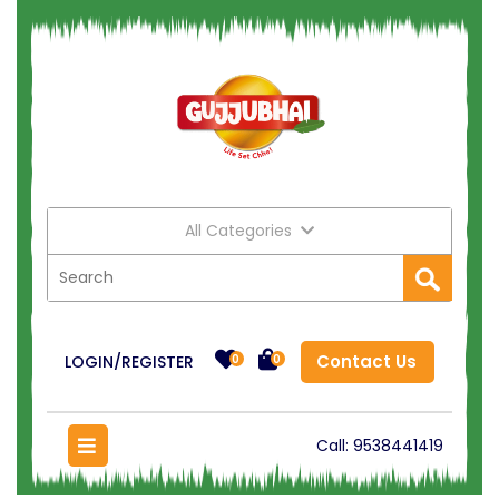
All Categories
Contact Us
LOGIN/REGISTER
0
0
Call:
9538441419