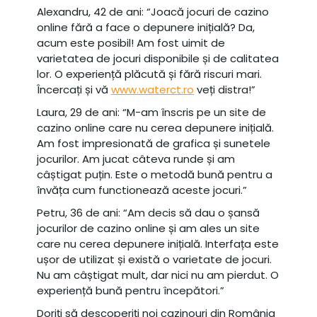
Alexandru, 42 de ani: “Joacă jocuri de cazino
online fără a face o depunere inițială? Da,
acum este posibil! Am fost uimit de
varietatea de jocuri disponibile și de calitatea
lor. O experiență plăcută și fără riscuri mari.
Încercați și vă
www.waterct.ro
veți distra!”
Laura, 29 de ani: “M-am înscris pe un site de
cazino online care nu cerea depunere inițială.
Am fost impresionată de grafica și sunetele
jocurilor. Am jucat câteva runde și am
câștigat puțin. Este o metodă bună pentru a
învăța cum functionează aceste jocuri.”
Petru, 36 de ani: “Am decis să dau o șansă
jocurilor de cazino online și am ales un site
care nu cerea depunere inițială. Interfața este
ușor de utilizat și există o varietate de jocuri.
Nu am câștigat mult, dar nici nu am pierdut. O
experiență bună pentru începători.”
Doriți să descoperiți noi cazinouri din România