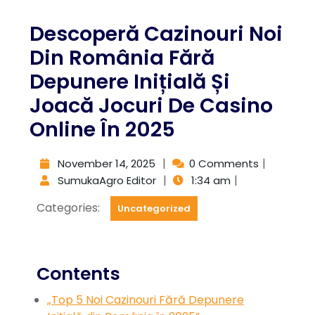
Descoperă Cazinouri Noi
Din România Fără
Depunere Inițială Și
Joacă Jocuri De Casino
Online În 2025
|
|
November 14, 2025
0 Comments
|
|
SumukaAgro Editor
1:34 am
Categories:
Uncategorized
Contents
„Top 5 Noi Cazinouri Fără Depunere