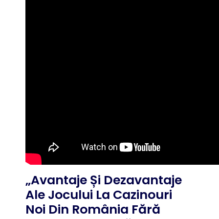
„Avantaje Și Dezavantaje
Ale Jocului La Cazinouri
Noi Din România Fără