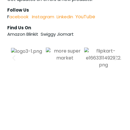
Follow Us
YouTube
F
acebook
Instagram
Linkedin
Find Us On
Amazon Blinkit Swiggy Jiomart