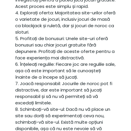
Acest proces este simplu și rapid.
4. Explorați oferta: Majoritatea site-urilor oferă
o varietate de jocuri, inclusiv jocuri de masă
ca blackjack și ruletă, dar și jocuri de noroc ca
sloturi.
5. Profitați de bonusuri: Unele site-uri oferă
bonusuri sau chiar jocuri gratuite fără
depunere. Profitați de aceste oferte pentru a
face experiența mai distractivă.
6. Înțeleați regulile: Fiecare joc are regulile sale,
așa că este important să le cunoașteți
înainte de a începe să jucați.
7. Joacă responsabil: Jocurile de noroc pot fi
distractive, dar este important să jucați
responsabil și să nu vă permiteți să vă
excedați limitele.
8. Schimbați-vă site-ul: Dacă nu vă place un
site sau doriți să experimentați ceva nou,
schimbați-vă site-ul. Există multe opțiuni
disponibile, așa că nu este nevoie să vă