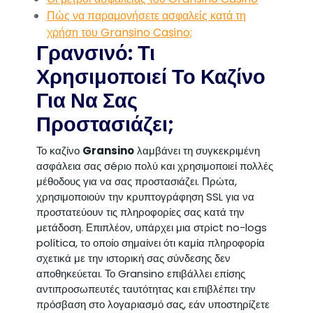
Πώς να παραμονήσετε ασφαλείς κατά τη
χρήση του Gransino Casino;
Γρανσινό: Τι
Χρησιμοποιεί Το Καζίνο
Για Να Σας
Προστασιάζει;
Το καζίνο
Gransino
λαμβάνει τη συγκεκριμένη
ασφάλεια σας σéριο πολύ και χρησιμοποιεί πολλές
μέθοδους για να σας προστασιάζει. Πρώτα,
χρησιμοποιούν την κρυπτογράφηση SSL για να
προστατεύουν τις πληροφορίες σας κατά την
μετάδοση. Επιπλέον, υπάρχει μια στρict no-logs
política, το οποίο σημαίνει ότι καμία πληροφορία
σχετικά με την ιστορική σας σύνδεσης δεν
αποθηκεύεται. Το Gransino επιβάλλει επίσης
αντιπροσωπευτές ταυτότητας και επιβλέπει την
πρόσβαση στο λογαριασμό σας, εάν υποστηρίζετε