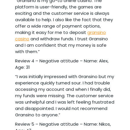
“Gransino is my go-to online casino. The
platform is user-friendly, the games are
exciting and the customer service is always
available to help. I also like the fact that they
offer a wide range of payment options,
making it easy for me to deposit
gransino
casino
and withdraw funds. I trust Gransino
and I am confident that my money is safe
with them.”
Review 4 – Negative attitude – Name: Alex,
Age: 31
“I was initially impressed with Gransino but my
experience quickly turned sour. I had trouble
accessing my account and when I finally did,
my funds were missing. The customer service
was unhelpful and I was left feeling frustrated
and disappointed. I would not recommend
Gransino to anyone.”
Review 5 – Negative attitude – Name: Nikos,