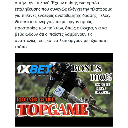
αυτήν την επιλογή. Έχουν επίσης ένα ομάδα
επαλήθευσης που συνεχώς ελέγχει την πλατφόρμα
για πιθανές ενδείξεις ανεπιθύμητης δράσης. Τέλος,
Gransino συνεργάζεται με οργανισμούς
προστασίας των παίκτων, όπως eCogra, για να
βεβαιωθούν ότι οι παίκτες λαμβάνουν τις
αναπτυξίες τους και να λειτουργούν με αξιόπιστη
τρόπο.