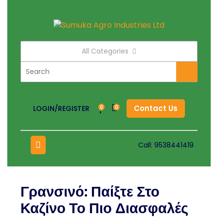
All Categories
Contact Us
LOGIN/REGISTER
0
0
Call:
9538441419
Γρανσινό: Παίξτε Στο
Καζίνο Το Πιο Διασφαλές