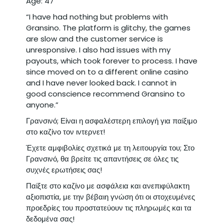
Age: 47
“I have had nothing but problems with
Gransino. The platform is glitchy, the games
are slow and the customer service is
unresponsive. I also had issues with my
payouts, which took forever to process. I have
since moved on to a different online casino
and I have never looked back. I cannot in
good conscience recommend Gransino to
anyone.”
Γρανσινό; Είναι η ασφαλέστερη επιλογή για παίξιμο
στο καζίνο τον ιντερνετ!
Έχετε αμφιβολίες σχετικά με τη λειτουργία του; Στο
Γρανσινό, θα βρείτε τις απαντήσεις σε όλες τις
συχνές ερωτήσεις σας!
Παίξτε στο καζίνο με ασφάλεια και ανεπιφύλακτη
αξιοπιστία, με την βέβαιη γνώση ότι οι στοχευμένες
προεδρίες του προστατεύουν τις πληρωμές και τα
δεδομένα σας!