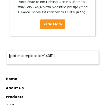
Δοκιμάστε το Ice Fishing Casino μέσω του
παιχνιδιού καζίνο στο διαδίκτυο για την χώρα
Ελλάδα Table Of Contents Γίνεte μέλος...
Read More
[pafe-template id="4311"]
me
Ho
bout Us
A
Products