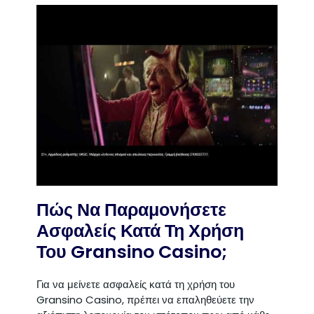
Πώς Να Παραμονήσετε
Ασφαλείς Κατά Τη Χρήση
Του Gransino Casino;
Για να μείνετε ασφαλείς κατά τη χρήση του
Gransino Casino, πρέπει να επαληθεύετε την